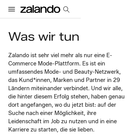
Menu
Was
wir tun
Alle Jobs
Startseite
Zalando ist sehr viel mehr als nur eine E-
Commerce Mode-Plattform. Es ist ein
umfassendes Mode- und Beauty-Netzwerk,
Unsere Kultur
Toggle accordion
das Kund*innen, Marken und Partner in 29
Ländern miteinander verbindet. Und wir alle,
Vorteile und Benefits
Vielfalt und Inklusion
Nachhaltigkeit
Was wir tun
die hinter diesem Erfolg stehen, haben genau
Toggle accordion
dort angefangen, wo du jetzt bist: auf der
Job Kategorien
Early Careers
Suche nach einer Möglichkeit, ihre
Wo wir arbeiten
Leidenschaft im Job zu nutzen und in eine
Karriere zu starten, die sie lieben.