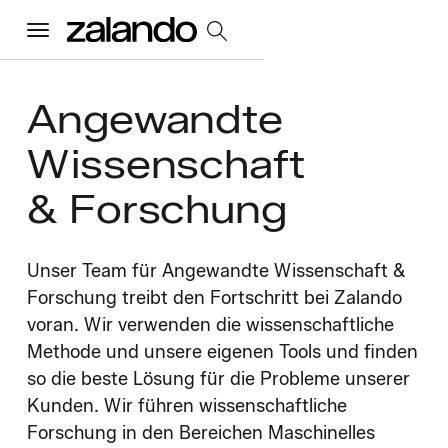
Menu
Angewandte
Alle Jobs
Wissenschaft
Startseite
& Forschung
Unsere Kultur
Toggle accordion
Unser Team für Angewandte Wissenschaft &
Vorteile und Benefits
Vielfalt und Inklusion
Nachhaltigkeit
Forschung treibt den Fortschritt bei Zalando
Was wir tun
voran. Wir verwenden die wissenschaftliche
Toggle accordion
Methode und unsere eigenen Tools und finden
Job Kategorien
Early Careers
so die beste Lösung für die Probleme unserer
Wo wir arbeiten
Kunden. Wir führen wissenschaftliche
Forschung in den Bereichen Maschinelles