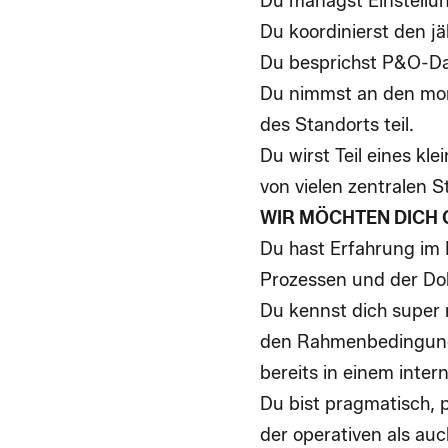
Du managst
Einstell
Du koordinierst den j
Du besprichst P&O-Da
Du nimmst an den mona
des Standorts teil.
Du wirst Teil eines kl
von vielen zentralen S
WIR MÖCHTEN DICH
Du hast Erfahrung i
Prozessen und der Do
Du kennst dich super
den Rahmenbedingun
bereits in einem inte
Du bist
pragmatisch, 
der operativen als auc