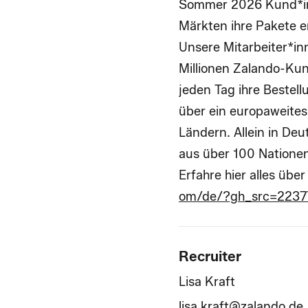
Sommer 2026 Kund*in
Märkten ihre Pakete e
Unsere Mitarbeiter*inn
Millionen Zalando-Ku
jeden Tag ihre Bestell
über ein europaweites
Ländern. Allein in De
aus über 100 Nationen
Erfahre hier alles üb
om/de/?gh_src=2237
Recruiter
Lisa Kraft
lisa.kraft@zalando.de