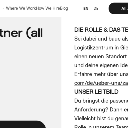
Where We Work
How We Hire
Blog
All
EN
DE
ner (all
DIE ROLLE & DAS T
Sei dabei und baue al
Logistikzentrum in Gie
einen neuen Standort
und deine eigenen Id
Erfahre mehr über uns
com/de/ueber-uns/zal
UNSER LEITBILD
Du bringst die passend
Anforderung? Dann er
Vielleicht bist du gen
Rolle in unserem Team