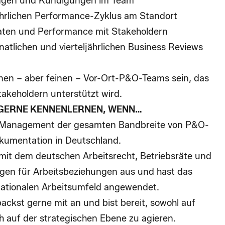
ungen und Kündigungen
im Team
ährlichen
Performance-Zyklus
am Standort
ten und Performance mit Stakeholdern
tlichen und vierteljährlichen
Business Reviews
einen – aber feinen –
Vor-Ort-P&O-Teams
sein, das
takeholdern unterstützt wird.
 GERNE KENNENLERNEN, WENN…
m Management der gesamten Bandbreite von P&O-
kumentation in Deutschland.
 mit dem
deutschen
Arbeitsrecht, Betriebsräte
und
gen für
Arbeitsbeziehungen
aus und hast das
rnationalen Arbeitsumfeld angewendet.
packst gerne mit an
und bist bereit, sowohl auf
h auf der strategischen Ebene zu agieren.