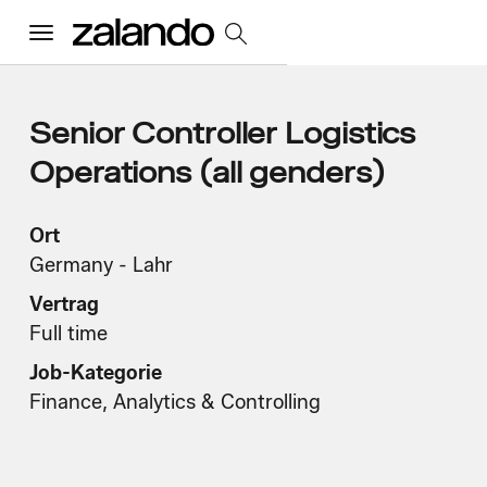
Menu
Alle Jobs
Senior Controller Logistics
Operations (all genders)
Startseite
Ort
Germany - Lahr
Unsere Kultur
Toggle accordion
Vertrag
Vorteile und Benefits
Vielfalt und Inklusion
Nachhaltigkeit
Full time
Was wir tun
Toggle accordion
Job-Kategorie
Job Kategorien
Early Careers
Finance, Analytics & Controlling
Wo wir arbeiten