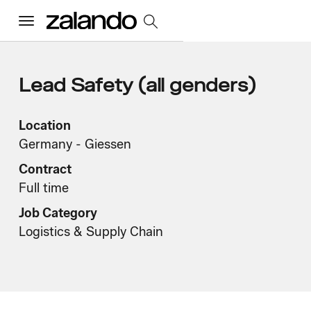
Menu
All Jobs
Lead Safety (all genders)
Careers Home
Location
Germany - Giessen
Contract
Our Culture
Toggle accordion
Full time
Perks & Benefits
Diversity & Inclusion
Sustainability
Job Category
What We Do
Toggle accordion
Logistics & Supply Chain
Job Categories
Early Careers
Where We Work