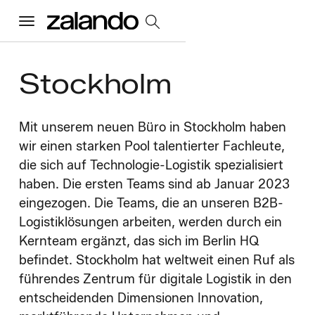
Menu
Stockholm
Alle Jobs
Startseite
Mit unserem neuen Büro in Stockholm haben
wir einen starken Pool talentierter Fachleute,
die sich auf Technologie-Logistik spezialisiert
Unsere Kultur
Toggle accordion
haben. Die ersten Teams sind ab Januar 2023
eingezogen. Die Teams, die an unseren B2B-
Vorteile und Benefits
Vielfalt und Inklusion
Nachhaltigkeit
Was wir tun
Logistiklösungen arbeiten, werden durch ein
Toggle accordion
Kernteam ergänzt, das sich im Berlin HQ
Job Kategorien
Early Careers
befindet. Stockholm hat weltweit einen Ruf als
Wo wir arbeiten
führendes Zentrum für digitale Logistik in den
entscheidenden Dimensionen Innovation,