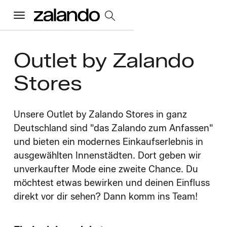
Menu
Outlet by Zalando
Alle Jobs
Stores
Startseite
Unsere Outlet by Zalando Stores in ganz
Unsere Kultur
Deutschland sind "das Zalando zum Anfassen"
Toggle accordion
und bieten ein modernes Einkaufserlebnis in
Vorteile und Benefits
Vielfalt und Inklusion
Nachhaltigkeit
ausgewählten Innenstädten. Dort geben wir
Was wir tun
Toggle accordion
unverkaufter Mode eine zweite Chance. Du
möchtest etwas bewirken und deinen Einfluss
Job Kategorien
Early Careers
Wo wir arbeiten
direkt vor dir sehen? Dann komm ins Team!