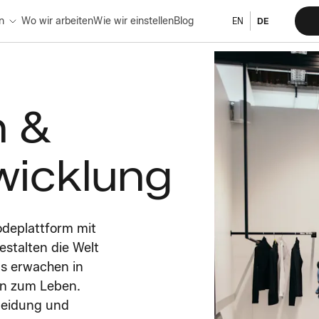
n
Wo wir arbeiten
Wie wir einstellen
Blog
EN
DE
n &
wicklung
odeplattform mit
stalten die Welt
ls erwachen in
in zum Leben.
leidung und