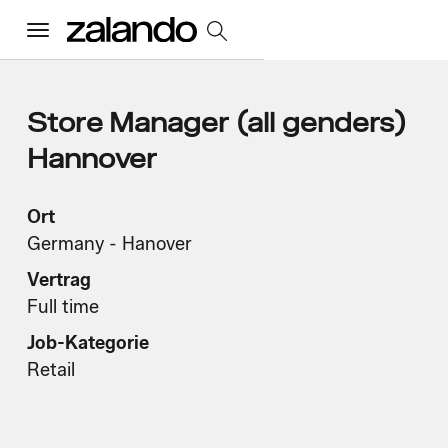
Menu
Alle Jobs
Store Manager (all genders)
Hannover
Startseite
Ort
Germany - Hanover
Unsere Kultur
Toggle accordion
Vertrag
Vorteile und Benefits
Vielfalt und Inklusion
Nachhaltigkeit
Full time
Was wir tun
Toggle accordion
Job-Kategorie
Job Kategorien
Early Careers
Retail
Wo wir arbeiten