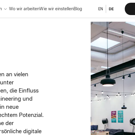
n
Wo wir arbeiten
Wie wir einstellen
Blog
EN
DE
n an vielen
runter
n, die Einfluss
gineering und
 in neue
chtem Potenzial.
me der
sönliche digitale